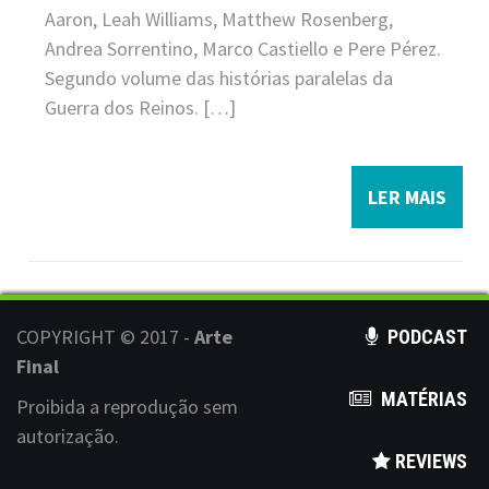
Aaron, Leah Williams, Matthew Rosenberg,
Andrea Sorrentino, Marco Castiello e Pere Pérez.
Segundo volume das histórias paralelas da
Guerra dos Reinos. […]
LER MAIS
COPYRIGHT © 2017 -
Arte
PODCAST
Final
MATÉRIAS
Proibida a reprodução sem
autorização.
REVIEWS