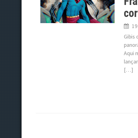
Fra
cor
19
Gibis
panor
Aqui 
lança
[…]