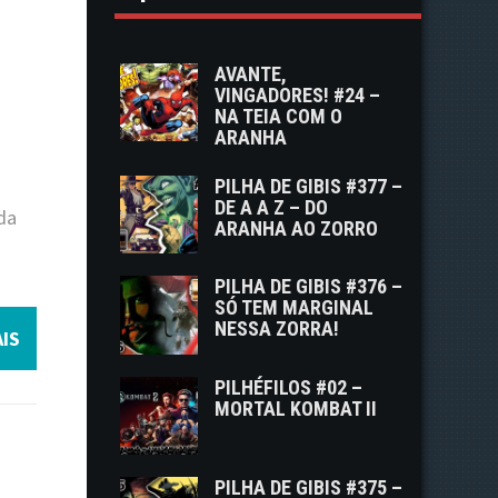
AVANTE,
VINGADORES! #24 –
NA TEIA COM O
ARANHA
PILHA DE GIBIS #377 –
DE A A Z – DO
da
ARANHA AO ZORRO
PILHA DE GIBIS #376 –
SÓ TEM MARGINAL
NESSA ZORRA!
IS
PILHÉFILOS #02 –
MORTAL KOMBAT II
PILHA DE GIBIS #375 –