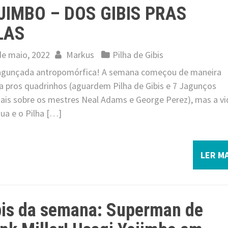
JIMBO – DOS GIBIS PRAS
LAS
de maio, 2022
Markus
Pilha de Gibis
 jagunçada antropomórfica! A semana começou de maneira
ca pros quadrinhos (aguardem Pilha de Gibis e 7 Jagunços
iais sobre os mestres Neal Adams e George Perez), mas a vi
ua e o Pilha […]
LER MA
bis da semana: Superman de