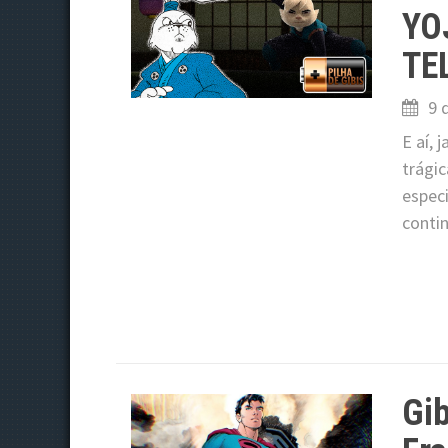
YO
TE
9 
E aí,
trági
espec
contin
Gi