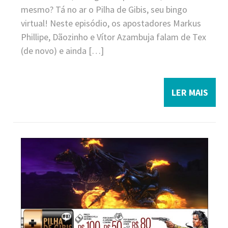
mesmo? Tá no ar o Pilha de Gibis, seu bingo
virtual! Neste episódio, os apostadores Markus
Phillipe, Dãozinho e Vítor Azambuja falam de Tex
(de novo) e ainda […]
LER MAIS