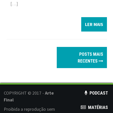
[…]
LER MAIS
P
POSTS MAIS
o
RECENTES
s
t
s
COPYRIGHT © 2017 -
Arte
PODCAST
n
Final
MATÉRIAS
a
Proibida a reprodução sem