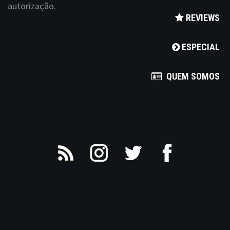
autorização.
v
REVIEWS
i
ESPECIAL
g
a
QUEM SOMOS
t
i
o
n