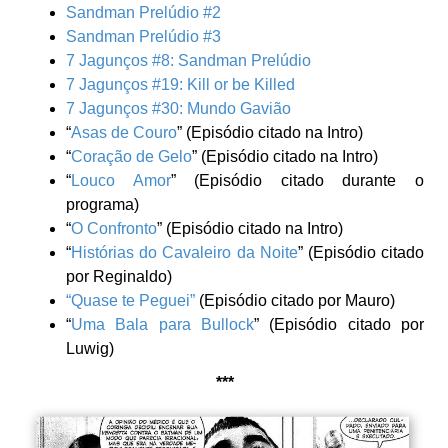
Sandman Prelúdio #2
Sandman Prelúdio #3
7 Jagunços #8: Sandman Prelúdio
7 Jagunços #19: Kill or be Killed
7 Jagunços #30: Mundo Gavião
“
Asas de Couro
” (Episódio citado na Intro)
“
Coração de Gelo
” (Episódio citado na Intro)
“
Louco Amor
” (Episódio citado durante o
programa)
“
O Confronto
” (Episódio citado na Intro)
“
Histórias do Cavaleiro da Noite
” (Episódio citado
por Reginaldo)
“Quase te Peguei”
(Episódio citado por Mauro)
“
Uma Bala para Bullock
” (Episódio citado por
Luwig)
***