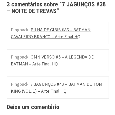
a
3 comentários sobre “
7 JAGUNÇOS #38
– NOITE DE TREVAS
”
v
i
Pingback:
PILHA DE GIBIS #86 – BATMAN:
g
CAVALEIRO BRANCO – Arte Final HQ
a
t
Pingback:
OMNIVERSO #5 – A LEGENDA DE
i
BATMAN – Arte Final HQ
o
n
Pingback:
7 JAGUNÇOS #43 – BATMAN DE TOM
KING (VOL. 1) – Arte Final HQ
Deixe um comentário