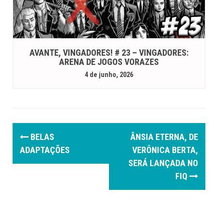
AVANTE, VINGADORES! # 23 – VINGADORES:
ARENA DE JOGOS VORAZES
4 de junho, 2026
P
BELAS
ÂNSIA ETERNA, DE
o
ADAPTAÇÕES
VERÔNICA BERTA,
SERÁ LANÇADA NO
s
FIQ
t
n