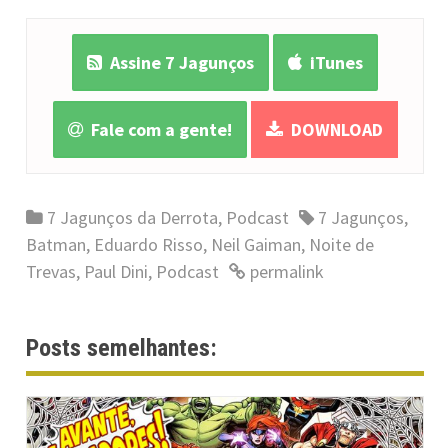
Assine 7 Jagunços
iTunes
Fale com a gente!
DOWNLOAD
7 Jagunços da Derrota
,
Podcast
7 Jagunços
,
Batman
,
Eduardo Risso
,
Neil Gaiman
,
Noite de
Trevas
,
Paul Dini
,
Podcast
permalink
Posts semelhantes: