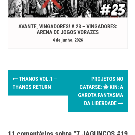
AVANTE, VINGADORES! # 23 – VINGADORES:
ARENA DE JOGOS VORAZES
4 de junho, 2026
P
THANOS VOL.1 –
PROJETOS NO
o
THANOS RETURN
CATARSE: 金 KIN: A
GAROTA FANTASMA
s
DA LIBERDADE
t
n
a
11 comentários sobre “
7 JAGUNÇOS #19