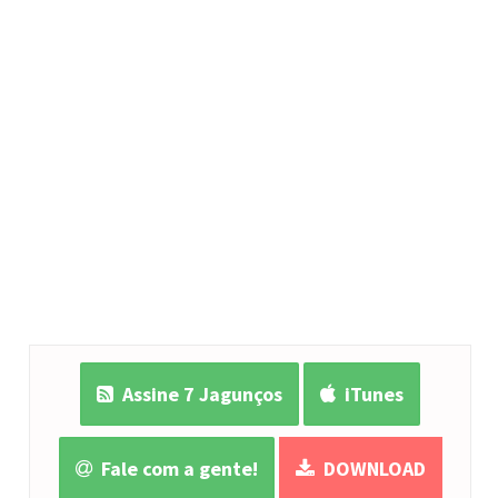
Assine 7 Jagunços
iTunes
Fale com a gente!
DOWNLOAD