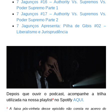
7 Jagunços #16 – Authority Vs. Supremos Vs.
Poder Supremo Parte 1
7 Jagunços #17 – Authority Vs. Supremos Vs.
Poder Supremo Parte 2
7 Jagunços Apresenta: Pilha de Gibis #02 –
Liberalismo e Jurisprudência
Depois que ouvir o podcast, acompanhe a trilha
utilizada na nossa playlist
¹
no Spotify
AQUI.
¹
A faixa pós-vinheta desse episódio não consta no acervo do