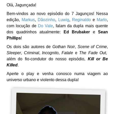
Olá, Jagunçada!
Bem-vindos ao novo episódio do 7 Jagunços! Nessa
edição,
Markus
,
Dãozinho
,
Luwig
,
Reginaldo
e
Marlo
,
com locução de
Do Vale
, falam da dupla mais quente
dos quadrinhos atualmente:
Ed Brubaker
e
Sean
Phillips
!
Os dois são autores de
Gothan Noir
,
Scene of Crime
,
Sleeper
,
Criminal
,
Incognito
,
Fatale
e
The Fade Out
,
além do fio-condutor do nosso episódio,
Kill or Be
Killed
.
Aperte o play e venha conosco numa viagem ao
universo urbano e violento dessa dupla!