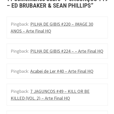
– ED BRUBAKER & SEAN PHILLIPS
”
v
i
Pingback:
PILHA DE GIBIS #220 – IMAGE 30
g
ANOS – Arte Final HQ
a
t
Pingback:
PILHA DE GIBIS #224 – – Arte Final HQ
i
o
Pingback:
Acabei de Ler #40 – Arte Final HQ
n
Pingback:
7 JAGUNÇOS #49 – KILL OR BE
KILLED (VOL. 2) – Arte Final HQ