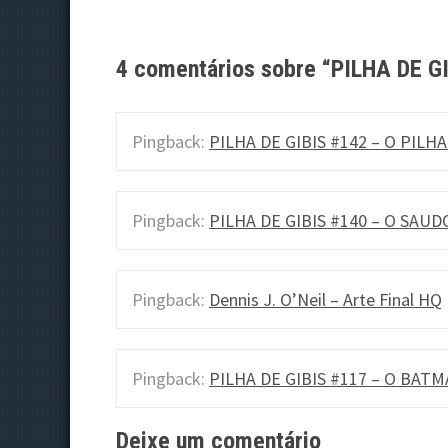
s
t
4 comentários sobre “
PILHA DE G
n
Pingback:
PILHA DE GIBIS #142 – O PILHA
a
v
i
Pingback:
PILHA DE GIBIS #140 – O SAUDO
g
a
Pingback:
Dennis J. O’Neil – Arte Final HQ
t
i
Pingback:
PILHA DE GIBIS #117 – O BATM
o
Deixe um comentário