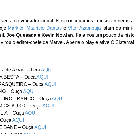
, seu anjo vingador virtual! Nós continuamos com as comemor
hoje
Markito
,
Mauricio Dantas
e
Vítor Azambuja
falam da mini-
il
,
Joe Quesada
e
Kevin Nowlan
. Falamos um pouco da histó
ou o editor-chefe da Marvel. Aperte o play e ative O Sistema!
a de Azrael – Leia
AQUI
DA BESTA – Ouça
AQUI
RRASQUEIRO – Ouça
AQUI
NO – Ouça
AQUI
ALEIRO BRANCO – Ouça
AQUI
MICS #1000 – Ouça
AQUI
LIA – Ouça
AQUI
 Ouça
AQUI
DE BANE – Ouça
AQUI