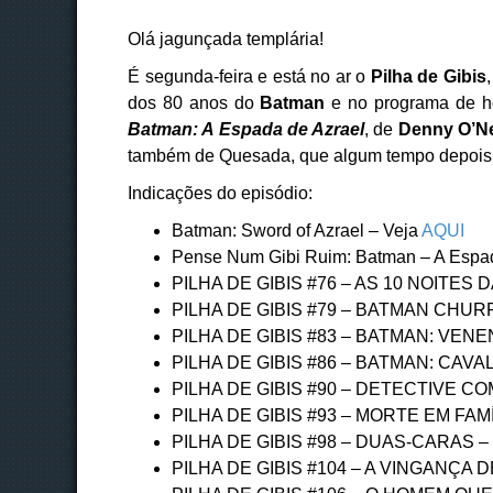
Olá jagunçada templária!
É segunda-feira e está no ar o
Pilha de Gibis
dos 80 anos do
Batman
e no programa de 
Batman: A Espada de Azrael
, de
Denny O’Ne
também de Quesada, que algum tempo depois vir
Indicações do episódio:
Batman: Sword of Azrael – Veja
AQUI
Pense Num Gibi Ruim: Batman – A Espad
PILHA DE GIBIS #76 – AS 10 NOITES 
PILHA DE GIBIS #79 – BATMAN CHU
PILHA DE GIBIS #83 – BATMAN: VENE
PILHA DE GIBIS #86 – BATMAN: CAV
PILHA DE GIBIS #90 – DETECTIVE CO
PILHA DE GIBIS #93 – MORTE EM FAMÍ
PILHA DE GIBIS #98 – DUAS-CARAS –
PILHA DE GIBIS #104 – A VINGANÇA 