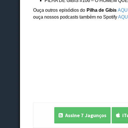
PILHA DE GIBIS #106 – O HOMEM QUE
Ouça outros episódios do
Pilha de Gibis
AQU
ouça nossos podcasts também no Spotify
AQU
Assine 7 Jagunços
iT