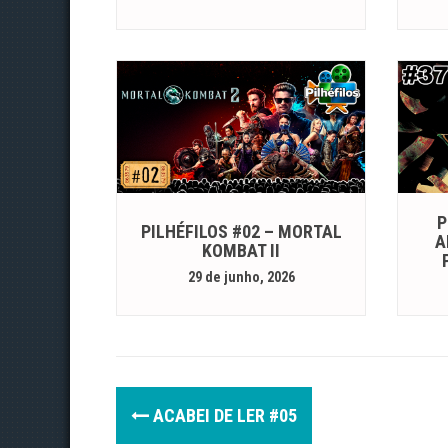
P
PILHÉFILOS #02 – MORTAL
A
KOMBAT II
29 de junho, 2026
P
ACABEI DE LER #05
o