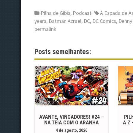
Pilha de Gibis
,
Podcast
A Espada de Az
years
,
Batman Azrael
,
DC
,
DC Comics
,
Denny 
permalink
Posts semelhantes:
AVANTE, VINGADORES! #24 –
PIL
NA TEIA COM O ARANHA
A Z
4 de agosto, 2026