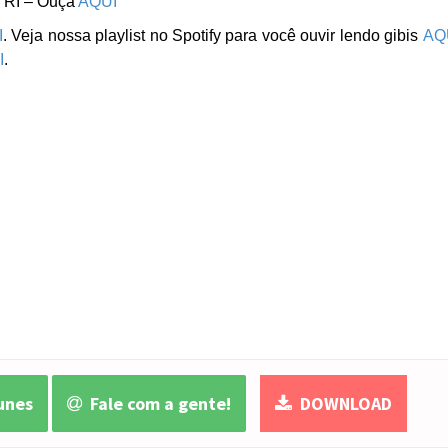
 RI – Ouça
AQUI
I
. Veja nossa playlist no Spotify para você ouvir lendo gibis
AQ
I
.
unes
Fale com a gente!
DOWNLOAD