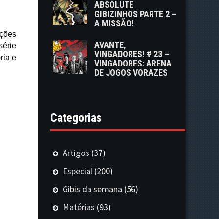
ABSOLUTE
GIBIZINHOS PARTE 2 –
A MISSÃO!
ações
AVANTE,
série
VINGADORES! # 23 –
ria e
VINGADORES: ARENA
DE JOGOS VORAZES
Categorias
Artigos
(37)
Especial
(200)
Gibis da semana
(56)
Matérias
(93)