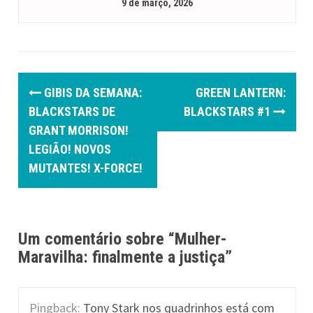
9 de março, 2026
P
GIBIS DA SEMANA:
GREEN LANTERN:
o
BLACKSTARS DE
BLACKSTARS #1
GRANT MORRISON!
s
LEGIÃO! NOVOS
t
MUTANTES! X-FORCE!
n
a
Um comentário sobre “
Mulher-
v
Maravilha: finalmente a justiça
”
i
g
Pingback:
Tony Stark nos quadrinhos está com