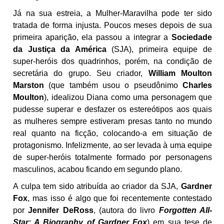
Já na sua estreia, a Mulher-Maravilha pode ter sido
tratada de forma injusta. Poucos meses depois de sua
primeira aparição, ela passou a integrar a
Sociedade
da Justiça da América
(SJA), primeira equipe de
super-heróis dos quadrinhos, porém, na condição de
secretária do grupo. Seu criador,
William Moulton
Marston
(que também usou o pseudônimo
Charles
Moulton
), idealizou Diana como uma personagem que
pudesse superar e desfazer os estereótipos aos quais
as mulheres sempre estiveram presas tanto no mundo
real quanto na ficção, colocando-a em situação de
protagonismo. Infelizmente, ao ser levada à uma equipe
de super-heróis totalmente formado por personagens
masculinos, acabou ficando em segundo plano.
A culpa tem sido atribuída ao criador da SJA,
Gardner
Fox
, mas isso é algo que foi recentemente contestado
por
Jennifer DeRoss
, (autora do livro
Forgotten All-
Star: A Biography of Gardner Fox
) em sua tese de