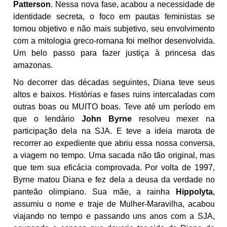
Patterson
. Nessa nova fase, acabou a necessidade de
identidade secreta, o foco em pautas feministas se
tornou objetivo e não mais subjetivo, seu envolvimento
com a mitologia greco-romana foi melhor desenvolvida.
Um belo passo para fazer justiça à princesa das
amazonas.
No decorrer das décadas seguintes, Diana teve seus
altos e baixos. Histórias e fases ruins intercaladas com
outras boas ou MUITO boas. Teve até um período em
que o lendário
John Byrne
resolveu mexer na
participação dela na SJA. E teve a ideia marota de
recorrer ao expediente que abriu essa nossa conversa,
a viagem no tempo. Uma sacada não tão original, mas
que tem sua eficácia comprovada. Por volta de 1997,
Byrne matou Diana e fez dela a deusa da verdade no
panteão olimpiano. Sua mãe, a rainha
Hippolyta
,
assumiu o nome e traje de Mulher-Maravilha, acabou
viajando no tempo e passando uns anos com a SJA,