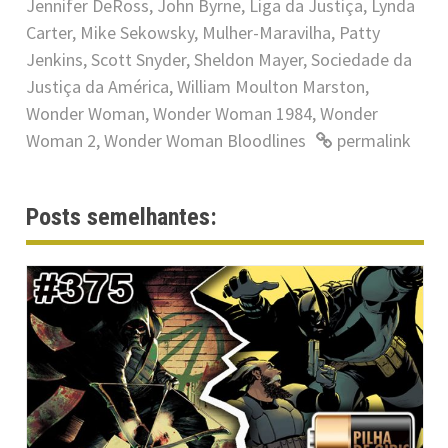
Jennifer DeRoss
,
John Byrne
,
Liga da Justiça
,
Lynda
Carter
,
Mike Sekowsky
,
Mulher-Maravilha
,
Patty
Jenkins
,
Scott Snyder
,
Sheldon Mayer
,
Sociedade da
Justiça da América
,
William Moulton Marston
,
Wonder Woman
,
Wonder Woman 1984
,
Wonder
Woman 2
,
Wonder Woman Bloodlines
permalink
Posts semelhantes: