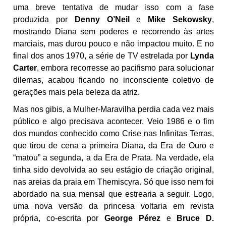
uma breve tentativa de mudar isso com a fase
produzida por
Denny O’Neil
e
Mike Sekowsky
,
mostrando Diana sem poderes e recorrendo às artes
marciais, mas durou pouco e não impactou muito. E no
final dos anos 1970, a série de TV estrelada por
Lynda
Carter
, embora recorresse ao pacifismo para solucionar
dilemas, acabou ficando no inconsciente coletivo de
gerações mais pela beleza da atriz.
Mas nos gibis, a Mulher-Maravilha perdia cada vez mais
público e algo precisava acontecer. Veio 1986 e o fim
dos mundos conhecido como Crise nas Infinitas Terras,
que tirou de cena a primeira Diana, da Era de Ouro e
“matou” a segunda, a da Era de Prata. Na verdade, ela
tinha sido devolvida ao seu estágio de criação original,
nas areias da praia em Themiscyra. Só que isso nem foi
abordado na sua mensal que estrearia a seguir. Logo,
uma nova versão da princesa voltaria em revista
própria, co-escrita por
George Pérez
e
Bruce D.