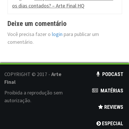
a
os dias contados? – Arte Final HQ
t
Deixe um comentário
i
Você precisa fazer o
login
para publicar um
o
comentário.
n
COPYRIGHT © 2017 -
Arte
PODCAST
Final
MATÉRIAS
Proibida a reprodução sem
autorização.
REVIEWS
ESPECIAL