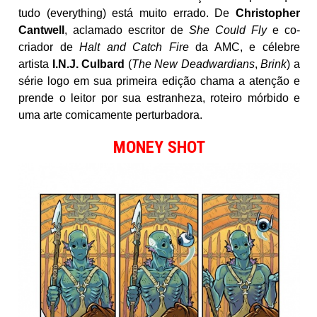
tudo (everything) está muito errado. De
Christopher
Cantwell
, aclamado escritor de
She Could Fly
e co-
criador de
Halt and Catch Fire
da AMC, e célebre
artista
I.N.J. Culbard
(
The New Deadwardians
,
Brink
) a
série logo em sua primeira edição chama a atenção e
prende o leitor por sua estranheza, roteiro mórbido e
uma arte comicamente perturbadora.
MONEY SHOT