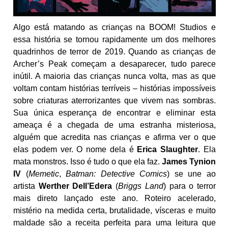
Algo está matando as crianças na BOOM! Studios e
essa história se tornou rapidamente um dos melhores
quadrinhos de terror de 2019. Quando as crianças de
Archer’s Peak começam a desaparecer, tudo parece
inútil. A maioria das crianças nunca volta, mas as que
voltam contam histórias terríveis – histórias impossíveis
sobre criaturas aterrorizantes que vivem nas sombras.
Sua única esperança de encontrar e eliminar esta
ameaça é a chegada de uma estranha misteriosa,
alguém que acredita nas crianças e afirma ver o que
elas podem ver. O nome dela é
Erica Slaughter
. Ela
mata monstros. Isso é tudo o que ela faz.
James Tynion
IV
(
Memetic
,
Batman: Detective Comics
) se une ao
artista
Werther Dell’Edera
(
Briggs Land
) para o terror
mais direto lançado este ano. Roteiro acelerado,
mistério na medida certa, brutalidade, vísceras e muito
maldade são a receita perfeita para uma leitura que