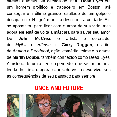
direitos autorais. Na década de 1990,
Dead Eyes
era
um homem prolífico e trapaceiro em Boston, até
conseguir um último grande resultado de um golpe e
desaparecer. Ninguém nunca descobriu a verdade. Ele
se aposentou para ficar com o amor de sua vida, mas
agora ele está de volta a máscara para salvar seu amor.
De
John McCrea
, o artista e co-criador
de
Mythic
e
Hitman
, e
Gerry Duggan
, escritor
de
Analog
e
Deadpool
, ação, comédia, crime e o drama
de
Martin Dobbs
, também conhecido como Dead Eyes.
A história de um autêntico perdedor que se tornou uma
lenda do crime e agora depois de velho deve viver sob
as consequências de seu passado para sempre.
ONCE AND FUTURE