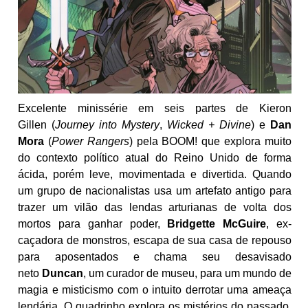
Excelente minissérie em seis partes de Kieron
Gillen (
Journey into Mystery
,
Wicked + Divine
) e
Dan
Mora
(
Power Rangers
) pela BOOM! que explora muito
do contexto político atual do Reino Unido de forma
ácida, porém leve, movimentada e divertida. Quando
um grupo de nacionalistas usa um artefato antigo para
trazer um vilão das lendas arturianas de volta dos
mortos para ganhar poder,
Bridgette McGuire
, ex-
caçadora de monstros, escapa de sua casa de repouso
para aposentados e chama seu desavisado
neto
Duncan
, um curador de museu, para um mundo de
magia e misticismo com o intuito derrotar uma ameaça
lendária. O quadrinho explora os mistérios do passado,