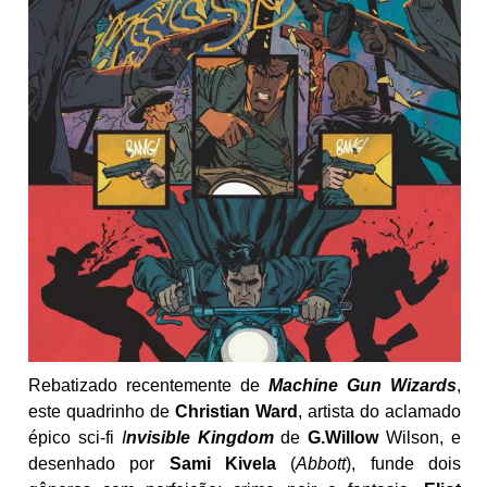
Rebatizado recentemente de
Machine Gun Wizards
,
este quadrinho de
Christian Ward
, artista do aclamado
épico sci-fi
I
nvisible Kingdom
de
G.Willow
Wilson, e
desenhado por
Sami Kivela
(
Abbott
), funde dois