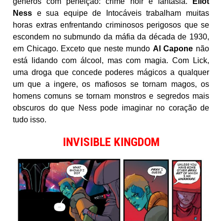
gêneros com perfeição: crime noir e fantasia.
Eliot
Ness
e sua equipe de Intocáveis ​​trabalham muitas
horas extras enfrentando criminosos perigosos que se
escondem no submundo da máfia da década de 1930,
em Chicago. Exceto que neste mundo
Al Capone
não
está lidando com álcool, mas com magia. Com Lick,
uma droga que concede poderes mágicos a qualquer
um que a ingere, os mafiosos se tornam magos, os
homens comuns se tornam monstros e segredos mais
obscuros do que Ness pode imaginar no coração de
tudo isso.
INVISIBLE KINGDOM