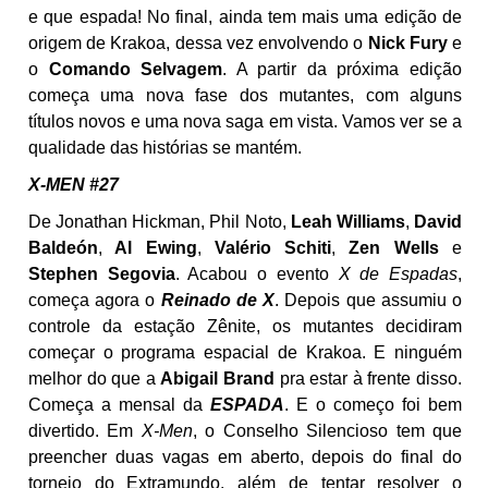
e que espada! No final, ainda tem mais uma edição de
origem de Krakoa, dessa vez envolvendo o
Nick Fury
e
o
Comando Selvagem
. A partir da próxima edição
começa uma nova fase dos mutantes, com alguns
títulos novos e uma nova saga em vista. Vamos ver se a
qualidade das histórias se mantém.
X-MEN #27
De Jonathan Hickman, Phil Noto,
Leah Williams
,
David
Baldeón
,
Al Ewing
,
Valério Schiti
,
Zen Wells
e
Stephen Segovia
. Acabou o evento
X de Espadas
,
começa agora o
Reinado de X
. Depois que assumiu o
controle da estação Zênite, os mutantes decidiram
começar o programa espacial de Krakoa. E ninguém
melhor do que a
Abigail Brand
pra estar à frente disso.
Começa a mensal da
ESPADA
. E o começo foi bem
divertido. Em
X-Men
, o Conselho Silencioso tem que
preencher duas vagas em aberto, depois do final do
torneio do Extramundo, além de tentar resolver o