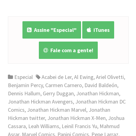
Assine "Especial"
iTunes
Fale com a gente!
Especial
Acabei de Ler
,
Al Ewing
,
Ariel Olivetti
,
Benjamin Percy
,
Carmen Carnero
,
David Baldeón
,
Dennis Hallum
,
Gerry Duggan
,
Jonathan Hickman
,
Jonathan Hickman Avengers
,
Jonathan Hickman DC
Comics
,
Jonathan Hickman Marvel
,
Jonathan
Hickman twitter
,
Jonathan Hickman X-Men
,
Joshua
Cassara
,
Leah Williams
,
Leinil Francis Yu
,
Mahmud
Asrar
,
Marvel Comics
,
Panini Comics
,
Pepe Larraz
,