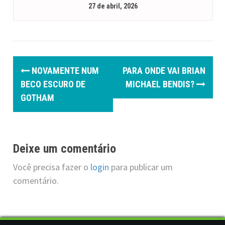
27 de abril, 2026
P
NOVAMENTE NUM
PARA ONDE VAI BRIAN
o
BECO ESCURO DE
MICHAEL BENDIS?
GOTHAM
s
t
n
Deixe um comentário
a
Você precisa fazer o
login
para publicar um
v
comentário.
i
g