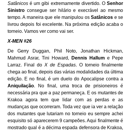
Satânicos
é um gibi extremamente divertido. O
Senhor
Sinistro
consegue ser hilário e execrável ao mesmo
tempo. A maneira que ele manipulou os
Satânicos
e se
livrou depois foi excelente. Na próxima edição acaba o
torneio. Vamos ver como vai ser.
X-MEN #26
De Gerry Duggan, Phil Noto, Jonathan Hickman,
Mahmud Asrar, Tini Howard,
Dennis Hallum
e Pepe
Larraz. Final do
X de Espadas
. O torneio finalmente
chega ao final, depois das várias modalidades da última
edição. E no final, é um duelo do Apocalipse contra a
Aniquilação
. No final, uma troca de prisioneiros é
necessária pra que a paz permaneça. E os mutantes de
Krakoa agora tem que lidar com as perdas e as
mudanças que ocorreram. Toda vez que ia ver a relação
dos mutantes que lutariam no torneio eu sempre achei
esquisito só aparecerem 9 campeões. Aqui finalmente é
mostrado qual é a décima espada defensora de Krakoa,