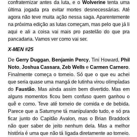
confraternizar antes da luta, e o
Wolverine
tenta uma
última jogada pra evitar mortes desnecessárias. Até
agora não teve muita ação nessa saga. Aparentemente
na próxima edição as lutas começam, mas pelo que já li
aqui e ali a coisa vai mais pro pastelão do que pra
pancadaria. Vamos ver como vai ser.
X-MEN #25
De
Gerry Duggan
,
Benjamin Percy
, Tini Howard,
Phil
Noto
,
Joshua Cassara
,
Zeb Wells
e
Carmen Carnero
.
Finalmente começa o torneio. Só que o que eu achei
que seria quase uma mangá de lutinha virou olimpíadas
do
Faustão
. Mas ainda assim bem divertido. Mas em
alguns momentos ficou bem confuso quem ganhou o
quê e como. Teve até torneio de comida e de bebida.
Parece que a Saturnyne tá manipulando tudo, e só pra
ficar junto do Capitão Avalon, mas o Brian Braddock
não quer saber de jeito nenhum dela. Mas a melhor
história é uma que não tá ligada diretamente ao torneio.