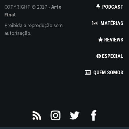
COPYRIGHT © 2017 -
Arte
a
PODCAST
Final
t
MATÉRIAS
Proibida a reprodução sem
i
autorização.
REVIEWS
o
n
ESPECIAL
QUEM SOMOS