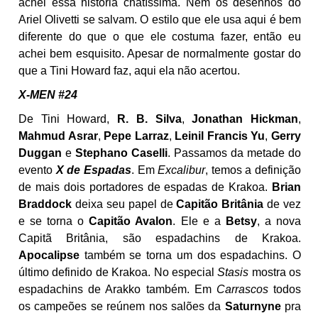
achei essa história chatíssima. Nem os desenhos do
Ariel Olivetti se salvam. O estilo que ele usa aqui é bem
diferente do que o que ele costuma fazer, então eu
achei bem esquisito. Apesar de normalmente gostar do
que a Tini Howard faz, aqui ela não acertou.
X-MEN #24
De Tini Howard,
R. B. Silva
,
Jonathan Hickman
,
Mahmud Asrar
,
Pepe Larraz
,
Leinil Francis Yu
,
Gerry
Duggan
e
Stephano Caselli
. Passamos da metade do
evento
X de Espadas
. Em
Excalibur
, temos a definição
de mais dois portadores de espadas de Krakoa.
Brian
Braddock
deixa seu papel de
Capitão Britânia
de vez
e se torna o
Capitão Avalon
. Ele e a
Betsy
, a nova
Capitã Britânia, são espadachins de Krakoa.
Apocalipse
também se torna um dos espadachins. O
último definido de Krakoa. No especial
Stasis
mostra os
espadachins de Arakko também. Em
Carrascos
todos
os campeões se reúnem nos salões da
Saturnyne
pra