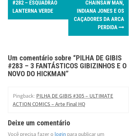
o
#282 – ESQUADRÃO
CHAINSAW MAN,
LANTERNA VERDE
INDIANA JONES E OS
s
CAÇADORES DA ARCA
t
PERDIDA
n
a
Um comentário sobre “
PILHA DE GIBIS
v
#283 – 3 FANTÁSTICOS GIBIZINHOS E O
i
NOVO DO HICKMAN
”
g
a
Pingback:
PILHA DE GIBIS #305 – ULTIMATE
ACTION COMICS – Arte Final HQ
t
i
Deixe um comentário
o
Você precisa fazer o
login
para publicar um