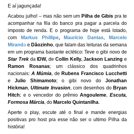
E aí jagunçada!
Acabou julho! – mas não sem um
Pilha de Gibis
pra te
acompanhar na fila do banco pra pagar a parcela do
imposto de renda. E o programa de hoje está lotado,
com
Markus Phillipe
,
Maurício Dantas
,
Marcelo
Mirand
a
e
Dãozinho
, que falam das leituras da semana
em um programa bastante eclético: Teve o gibi novo de
Star Trek
da
IDW,
de
Collin Kelly, Jackson Lanzing
e
Ramon Rosanas
; um clássico dos quadrinhos
nacionais:
A Múmia
, de
Rubens Francisco Lucchetti
e
Julio Shimamoto
; o gibi novo do
Jonathan
Hickman
,
Ultimate Invasion
, com desenhos do
Bryan
Hitch
; e o vencedor do prêmio
Angouleme
,
Escuta,
Formosa Márcia
, do
Marcelo Quintanilha
.
Aperte o play, escute até o final e mande energias
positivas pro host pra esse não ser o ultimo Pilha da
história!