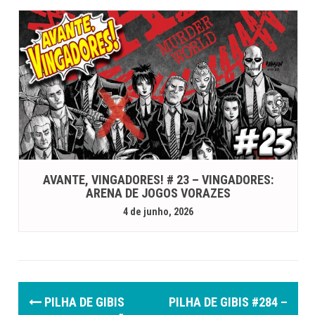
AVANTE, VINGADORES! # 23 – VINGADORES:
ARENA DE JOGOS VORAZES
4 de junho, 2026
P
PILHA DE GIBIS
PILHA DE GIBIS #284 –