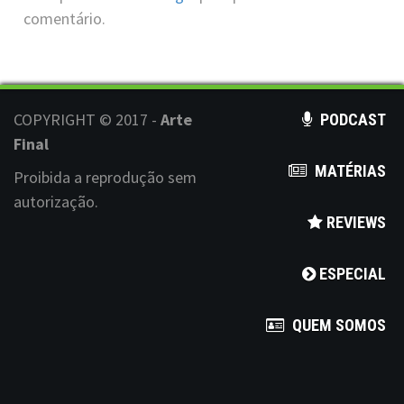
n
comentário.
COPYRIGHT © 2017 -
Arte
PODCAST
Final
MATÉRIAS
Proibida a reprodução sem
autorização.
REVIEWS
ESPECIAL
QUEM SOMOS