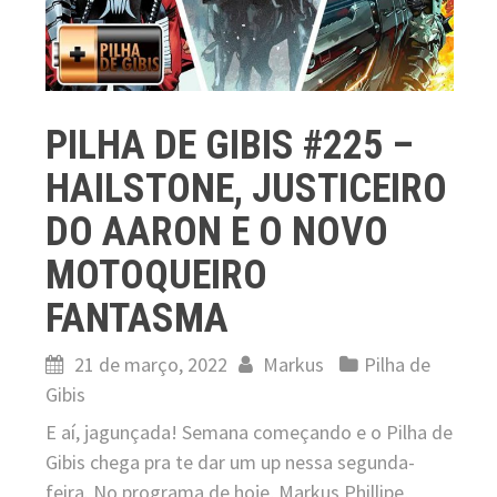
PILHA DE GIBIS #225 –
HAILSTONE, JUSTICEIRO
DO AARON E O NOVO
MOTOQUEIRO
FANTASMA
21 de março, 2022
Markus
Pilha de
Gibis
E aí, jagunçada! Semana começando e o Pilha de
Gibis chega pra te dar um up nessa segunda-
feira. No programa de hoje, Markus Phillipe,