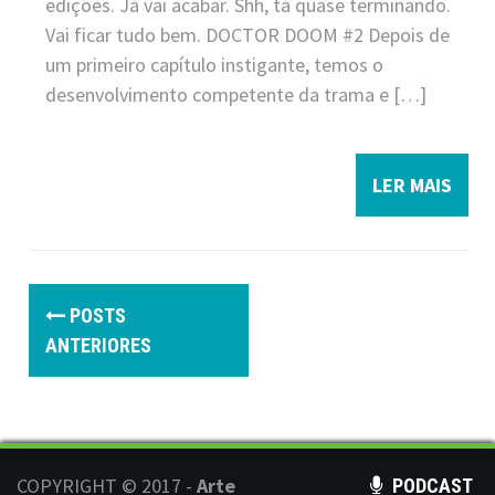
edições. Já vai acabar. Shh, tá quase terminando.
Vai ficar tudo bem. DOCTOR DOOM #2 Depois de
um primeiro capítulo instigante, temos o
desenvolvimento competente da trama e […]
LER MAIS
P
POSTS
o
ANTERIORES
s
t
s
COPYRIGHT © 2017 -
Arte
PODCAST