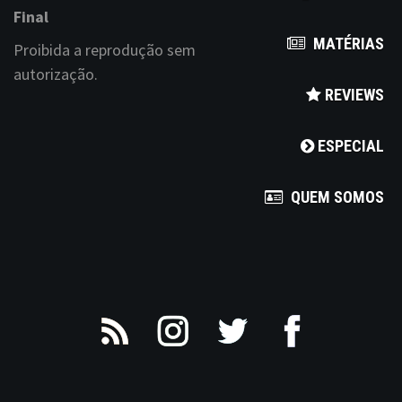
n
Final
MATÉRIAS
a
Proibida a reprodução sem
autorização.
v
REVIEWS
i
ESPECIAL
g
a
QUEM SOMOS
t
i
o
n