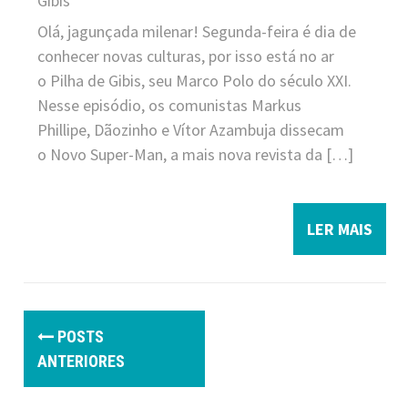
Gibis
Olá, jagunçada milenar! Segunda-feira é dia de
conhecer novas culturas, por isso está no ar
o Pilha de Gibis, seu Marco Polo do século XXI.
Nesse episódio, os comunistas Markus
Phillipe, Dãozinho e Vítor Azambuja dissecam
o Novo Super-Man, a mais nova revista da […]
LER MAIS
P
POSTS
o
ANTERIORES
s