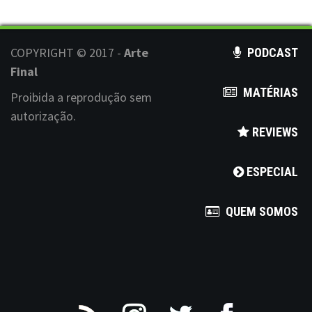
t
s
COPYRIGHT © 2017 -
Arte
PODCAST
n
Final
MATÉRIAS
a
Proibida a reprodução sem
autorização.
v
REVIEWS
i
ESPECIAL
g
a
QUEM SOMOS
t
i
o