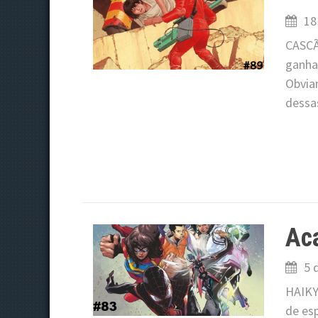
18
CASCÃ
ganha
Obvia
dessas
Aca
5 
HAIKY
de es