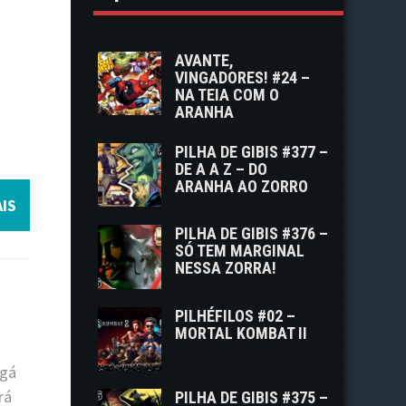
AVANTE,
VINGADORES! #24 –
NA TEIA COM O
ARANHA
PILHA DE GIBIS #377 –
DE A A Z – DO
ARANHA AO ZORRO
IS
PILHA DE GIBIS #376 –
SÓ TEM MARGINAL
NESSA ZORRA!
PILHÉFILOS #02 –
MORTAL KOMBAT II
ngá
rá
PILHA DE GIBIS #375 –