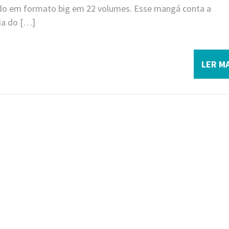
do em formato big em 22 volumes. Esse mangá conta a
ia do […]
LER MA