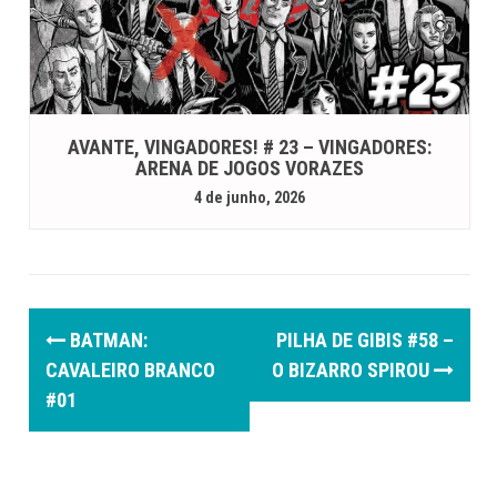
AVANTE, VINGADORES! # 23 – VINGADORES:
ARENA DE JOGOS VORAZES
4 de junho, 2026
P
BATMAN:
PILHA DE GIBIS #58 –
o
CAVALEIRO BRANCO
O BIZARRO SPIROU
#01
s
t