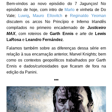
Bem-vindos ao novo episódio do 7 Jagunços! No
episódio de hoje, com intro de
Marlo
e vinheta de Do
Vale;
Luwig
,
Mauro Ellovitch
e
Reginaldo Yeoman
discutem os arcos No Princípio e Inferno Irlandês
compilados no primeiro encadernado de
Justiceiro
MAX
, com roteiros de
Garth Ennis
e arte de
Lewis
LaRosa
e
Leandro Fernández
.
Falamos também sobre as diferenças dessa série em
relação à sua encarnação anterior, Marvel Knights; bem
como os contextos geopolíticos trabalhados por Garth
Ennis e dados/curiosidades que ficaram de fora na
edição da Panini.
***