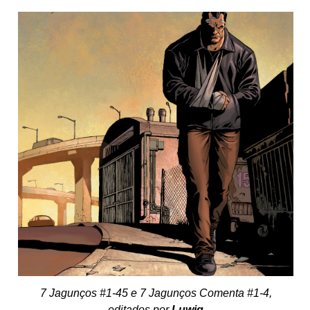
7 Jagunços #1-45 e 7 Jagunços Comenta #1-4,
editados por
Luwig