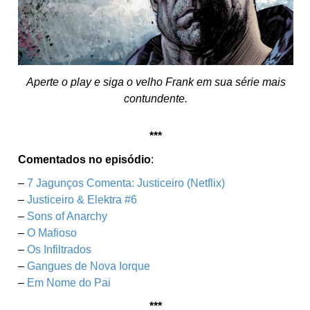
Aperte o play e siga o velho Frank em sua série mais
contundente.
***
Comentados no episódio
:
–
7 Jagunços Comenta: Justiceiro (Netflix)
–
Justiceiro & Elektra #6
–
Sons of Anarchy
–
O Mafioso
–
Os Infiltrados
–
Gangues de Nova Iorque
–
Em Nome do Pai
***