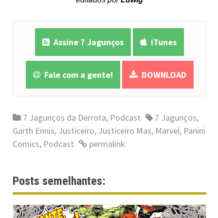
Assine 7 Jagunços
iTunes
Fale com a gente!
DOWNLOAD
7 Jagunços da Derrota
,
Podcast
7 Jagunços
,
Garth Ennis
,
Justiceiro
,
Justiceiro Max
,
Marvel
,
Panini
Comics
,
Podcast
permalink
Posts semelhantes: