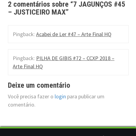
n
2 comentários sobre “
7 JAGUNÇOS #45
a
– JUSTICEIRO MAX
”
v
i
Pingback:
Acabei de Ler #47 – Arte Final HQ
g
a
Pingback:
PILHA DE GIBIS #72 – CCXP 2018 –
Arte Final HQ
t
i
Deixe um comentário
o
Você precisa fazer o
login
para publicar um
comentário.
n