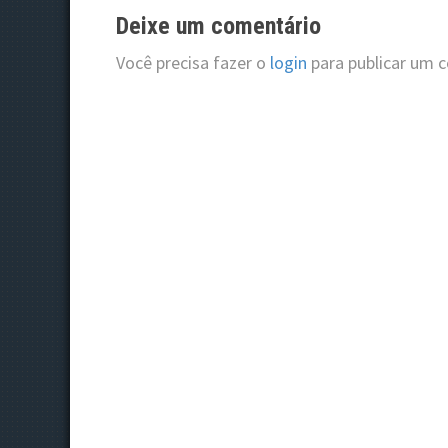
i
Deixe um comentário
g
Você precisa fazer o
login
para publicar um 
a
t
i
o
n