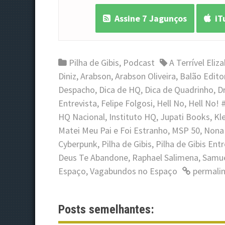
Assine 7 Jagunços
iT
Pilha de Gibis
,
Podcast
A Terrível Eli
Diniz
,
Arabson
,
Arabson Oliveira
,
Balão Editor
Despacho
,
Dica de HQ
,
Dica de Quadrinho
,
D
Entrevista
,
Felipe Folgosi
,
Hell No
,
Hell No! 
HQ Nacional
,
Instituto HQ
,
Jupati Books
,
Kl
Matei Meu Pai e Foi Estranho
,
MSP 50
,
Nona
Cyberpunk
,
Pilha de Gibis
,
Pilha de Gibis Entr
Deus Te Abandone
,
Raphael Salimena
,
Samue
Espaço
,
Vagabundos no Espaço
permali
Posts semelhantes: