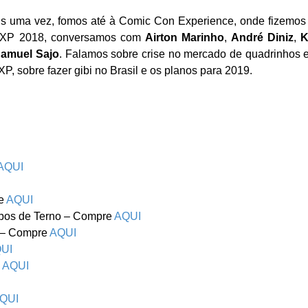
s uma vez, fomos até à Comic Con Experience, onde fizemo
a CCXP 2018, conversamos com
Airton Marinho
,
André Diniz
,
K
amuel Sajo
. Falamos sobre crise no mercado de quadrinhos 
P, sobre fazer gibi no Brasil e os planos para 2019.
AQUI
re
AQUI
abos de Terno – Compre
AQUI
s – Compre
AQUI
UI
e
AQUI
QUI