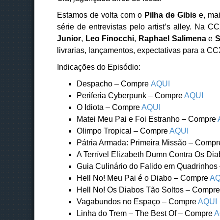
Estamos de volta com o
Pilha de Gibis
e, mai
série de entrevistas pelo artist’s alley. N
Junior
,
Leo Finocchi
,
Raphael Salimena
e
S
livrarias, lançamentos, expectativas para a CCX
Indicações do Episódio:
Despacho – Compre
AQUI
Periferia Cyberpunk – Compre
AQUI
O Idiota – Compre
AQUI
Matei Meu Pai e Foi Estranho – Compre
Olimpo Tropical – Compre
AQUI
Pátria Armada: Primeira Missão – Comp
A Terrível Elizabeth Dumn Contra Os Di
Guia Culinário do Falido em Quadrinho
Hell No! Meu Pai é o Diabo – Compre
AQ
Hell No! Os Diabos Tão Soltos – Compr
Vagabundos no Espaço – Compre
AQUI
Linha do Trem – The Best Of – Compre
A