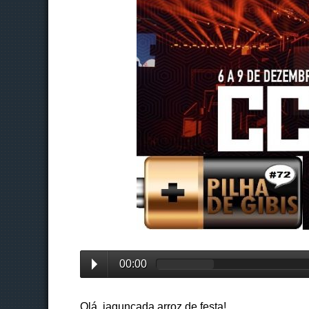
00:00
Olá, jagunçada arroz de festa!