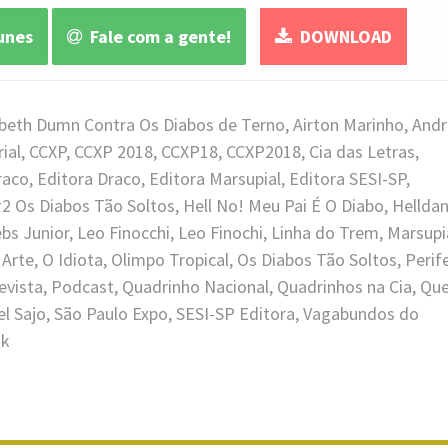
unes
Fale com a gente!
DOWNLOAD
zabeth Dumn Contra Os Diabos de Terno
,
Airton Marinho
,
Andr
ial
,
CCXP
,
CCXP 2018
,
CCXP18
,
CCXP2018
,
Cia das Letras
,
raco
,
Editora Draco
,
Editora Marsupial
,
Editora SESI-SP
,
#2 Os Diabos Tão Soltos
,
Hell No! Meu Pai É O Diabo
,
Hellda
ebs Junior
,
Leo Finocchi
,
Leo Finochi
,
Linha do Trem
,
Marsupi
 Arte
,
O Idiota
,
Olimpo Tropical
,
Os Diabos Tão Soltos
,
Perif
evista
,
Podcast
,
Quadrinho Nacional
,
Quadrinhos na Cia
,
Qu
l Sajo
,
São Paulo Expo
,
SESI-SP Editora
,
Vagabundos do
nk