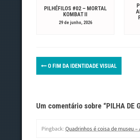
P
PILHÉFILOS #02 – MORTAL
A
KOMBAT II
29 de junho, 2026
P
O FIM DA IDENTIDADE VISUAL
o
s
t
Um comentário sobre “
PILHA DE 
n
a
Pingback:
Quadrinhos é coisa de museu – 
v