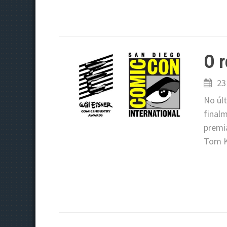
O r
23
No úl
final
premi
Tom K