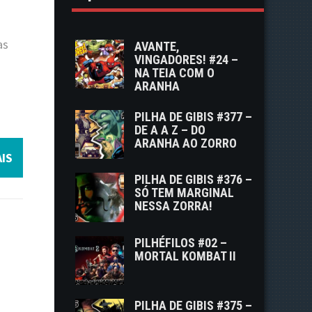
as
AVANTE,
VINGADORES! #24 –
NA TEIA COM O
ARANHA
PILHA DE GIBIS #377 –
DE A A Z – DO
ARANHA AO ZORRO
IS
PILHA DE GIBIS #376 –
SÓ TEM MARGINAL
NESSA ZORRA!
PILHÉFILOS #02 –
MORTAL KOMBAT II
PILHA DE GIBIS #375 –