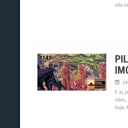
não t
PI
IM
24
E aí,
Gibis,
hoje,