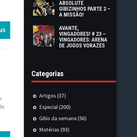
ABSOLUTE
GIBIZINHOS PARTE 2 –
A MISSÃO!
AVANTE,
IS
VINGADORES! # 23 –
VINGADORES: ARENA
DE JOGOS VORAZES
Categorias
Artigos
(37)
e
de
Especial
(200)
Gibis da semana
(56)
Matérias
(93)