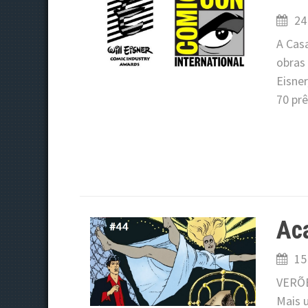
24
A Cas
obras
Eisner
70 pr
Aca
15
VERÕE
Mais u