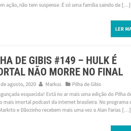
em ação, não tem suspense. É só uma família saindo de […]
LER MA
LHA DE GIBIS #149 – HULK É
ORTAL NÃO MORRE NO FINAL
 de agosto, 2020
Markus
Pilha de Gibis
 jagunçada esquecida! Está no ar mais uma edição do Pilha d
 o mais imortal podcast da internet brasileira. No programa 
 Markito e Dãozinho recebem mais uma vez o Alan Farias […]