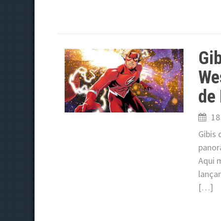
Gib
Wes
de
18
Gibis
panor
Aqui 
lança
[…]