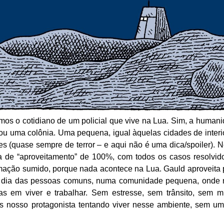
uimos o cotidiano de um policial que vive na Lua. Sim, a human
nou uma colônia. Uma pequena, igual àquelas cidades de interi
 (quase sempre de terror – e aqui não é uma dica/spoiler). 
a de “aproveitamento” de 100%, com todos os casos resolvid
mação sumido, porque nada acontece na Lua. Gauld aproveita 
 a dia das pessoas comuns, numa comunidade pequena, onde
 em viver e trabalhar. Sem estresse, sem trânsito, sem m
 nosso protagonista tentando viver nesse ambiente, sem um