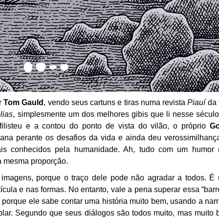
r
Tom Gauld
, vendo seus cartuns e tiras numa revista
Piauí
da 
lias
, simplesmente um dos melhores gibis que li nesse século
filisteu e a contou do ponto de vista do vilão, o próprio
Go
mana perante os desafios da vida e ainda deu verossimilhanç
is conhecidos pela humanidade. Ah, tudo com um humor 
na mesma proporção.
imagens, porque o traço dele pode não agradar a todos. É
tícula e nas formas. No entanto, vale a pena superar essa “barre
 porque ele sabe contar uma história muito bem, usando a narr
lar. Segundo que seus diálogos são todos muito, mas muito 