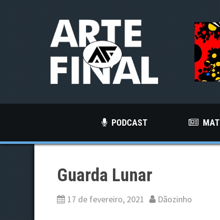
S
k
i
p
t
o
c
o
n
PODCAST
MAT
t
e
n
t
Guarda Lunar
17 de fevereiro, 2021
Dãozinho