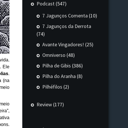
Podcast
(547)
7 Jagunços Comenta
(10)
7 Jagunços da Derrota
(74)
Avante Vingadores!
(25)
Omniverso
(48)
vida.
Pilha de Gibis
(386)
. Ele
lias
.
Pilha do Aranha
(8)
a (na
Pilhéfilos
(2)
meio
Review
(177)
 meio
ira”,
ativa
bons.