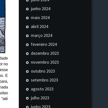
junho 2024
maio 2024
abril 2024
março 2024
fevereiro 2024
dezembro 2023
idade
novembro 2023
or no
Nesse
outubro 2023
os. E
setembro 2023
para,
 nada
agosto 2023
uitas
julho 2023
 “até
junho 2023