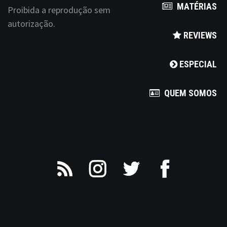
MATÉRIAS
a
Proibida a reprodução sem
autorização.
v
REVIEWS
i
ESPECIAL
g
a
QUEM SOMOS
t
i
o
n