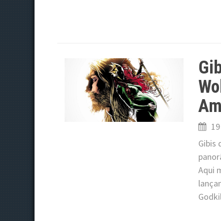
Gi
Wo
Am
19
Gibis
panor
Aqui 
lança
Godki