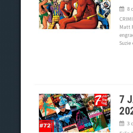
8 
CRIMI
Matt 
engra
Suzie
7 
20
3 