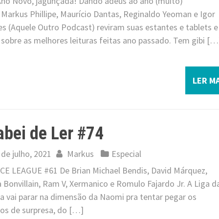
 Ano Novo, jagunçada! Dando adeus ao ano (muito)
 Markus Phillipe, Maurício Dantas, Reginaldo Yeoman e Igor
es (Aquele Outro Podcast) reviram suas estantes e tablets e
 sobre as melhores leituras feitas ano passado. Tem gibi […
LER MA
bei de Ler #74
 de julho, 2021
Markus
Especial
CE LEAGUE #61 De Brian Michael Bendis, David Márquez,
Bonvillain, Ram V, Xermanico e Romulo Fajardo Jr. A Liga d
ça vai parar na dimensão da Naomi pra tentar pegar os
gos de surpresa, do […]