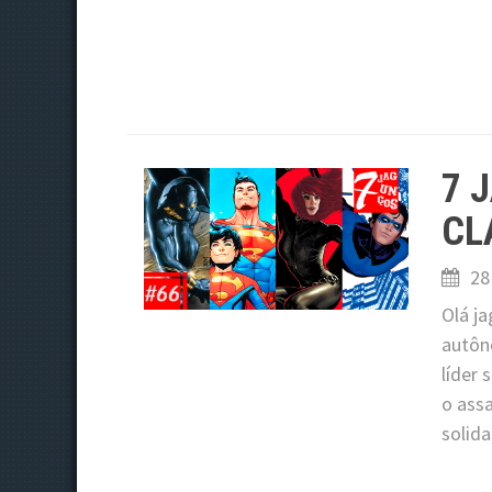
7 
CL
28
Olá ja
autôn
líder 
o ass
solid