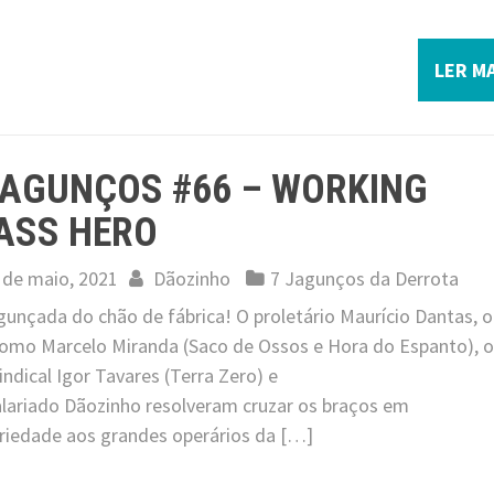
LER MA
JAGUNÇOS #66 – WORKING
ASS HERO
 de maio, 2021
Dãozinho
7 Jagunços da Derrota
gunçada do chão de fábrica! O proletário Maurício Dantas, o
omo Marcelo Miranda (Saco de Ossos e Hora do Espanto), o
sindical Igor Tavares (Terra Zero) e
alariado Dãozinho resolveram cruzar os braços em
ariedade aos grandes operários da […]