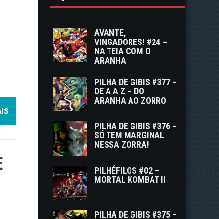
AVANTE,
VINGADORES! #24 –
NA TEIA COM O
ARANHA
PILHA DE GIBIS #377 –
DE A A Z – DO
ARANHA AO ZORRO
IS
PILHA DE GIBIS #376 –
SÓ TEM MARGINAL
NESSA ZORRA!
E
PILHÉFILOS #02 –
MORTAL KOMBAT II
PILHA DE GIBIS #375 –