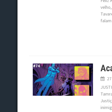
Feliz
velho,
Tavar
falam
Aca
27
JUSTI
Tamra 
Justi
inimi